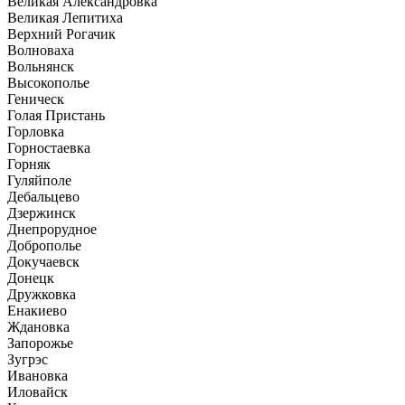
Великая Александровка
Великая Лепитиха
Верхний Рогачик
Волноваха
Вольнянск
Высокополье
Геническ
Голая Пристань
Горловка
Горностаевка
Горняк
Гуляйполе
Дебальцево
Дзержинск
Днепрорудное
Доброполье
Докучаевск
Донецк
Дружковка
Енакиево
Ждановка
Запорожье
Зугрэс
Ивановка
Иловайск