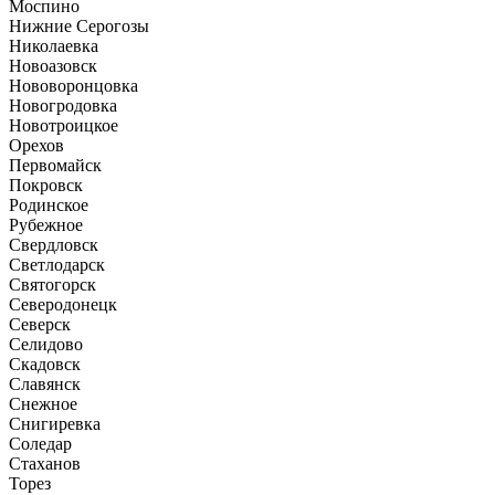
Моспино
Нижние Серогозы
Николаевка
Новоазовск
Нововоронцовка
Новогродовка
Новотроицкое
Орехов
Первомайск
Покровск
Родинское
Рубежное
Свердловск
Светлодарск
Святогорск
Северодонецк
Северск
Селидово
Скадовск
Славянск
Снежное
Снигиревка
Соледар
Стаханов
Торез