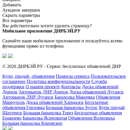
Добавить
Аукцион завершен
Скрыть параметры
Все параметры
Вы действительно хотите удалить страницу?
Мобильное приложение ДНРБЭЙ.РУ
Скачайте наше мобильное приложение и пользуйтесь всеми
функциями прямо из телефона
© 2026 ДНРБЭЙ.РУ - Сервис бесплатных объявлений ДНР
Купи, продай, объявления
Правила сервиса
Пользовательское
соглашение
Политика конфиденциальности
Служба
поддержки
О нашем проекте
Контакты
Доска объявлений
Донецк
Авторынок ДНР Донецк
Доска объявлений Луганск
Авторынок ЛНР Луганск
Барахолка Макеевка
Объявления
Мариуполь
Доска объявлений Харцызск
Бесплатные
объявления Горловка
Большая барахолка Зугрэс
Купи продай
Шахтерск
Большая барахолка Торез
Бесплатные объявления
Енакиево
Барахолка Ясиноватая
Объявления Волноваха
Большая барахолка Кировское