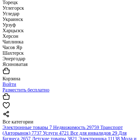
Торецк
Углегорск
Угледар
Украинск
Урзуф
Харцызск
Херсон
Чаплинка
Часов Яр
Шахтерск
Энергодар
Ясиноватая
Корзина
Войти
Разместить бесплатно
Все категории
Электронные товары
7
Недвижимость
29759
Транспорт
(Авторынок)
7737
Услуги
4721
Все для инвалидов
29
Для
Бизнеса
2657
Детские товары
3821
Электроника
11138
Мода и