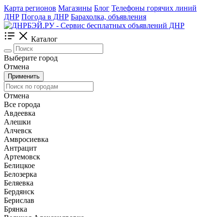
Карта регионов
Магазины
Блог
Телефоны горячих линий
ДНР
Погода в ДНР
Барахолка, объявления
Каталог
Выберите город
Отмена
Применить
Отмена
Все города
Авдеевка
Алешки
Алчевск
Амвросиевка
Антрацит
Артемовск
Белицкое
Белозерка
Беляевка
Бердянск
Берислав
Брянка