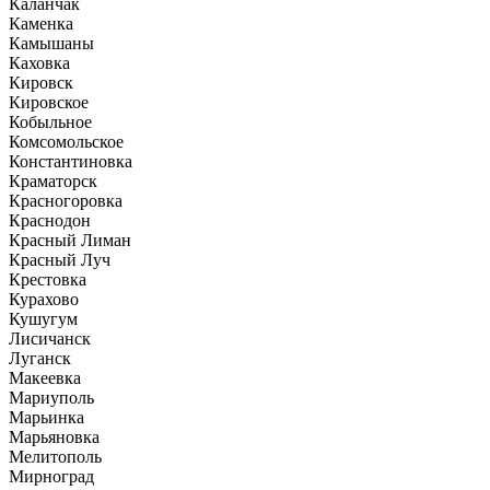
Каланчак
Каменка
Камышаны
Каховка
Кировск
Кировское
Кобыльное
Комсомольское
Константиновка
Краматорск
Красногоровка
Краснодон
Красный Лиман
Красный Луч
Крестовка
Курахово
Кушугум
Лисичанск
Луганск
Макеевка
Мариуполь
Марьинка
Марьяновка
Мелитополь
Мирноград