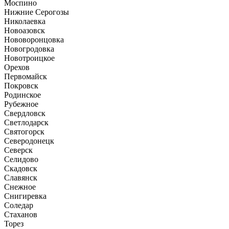
Моспино
Нижние Серогозы
Николаевка
Новоазовск
Нововоронцовка
Новогродовка
Новотроицкое
Орехов
Первомайск
Покровск
Родинское
Рубежное
Свердловск
Светлодарск
Святогорск
Северодонецк
Северск
Селидово
Скадовск
Славянск
Снежное
Снигиревка
Соледар
Стаханов
Торез