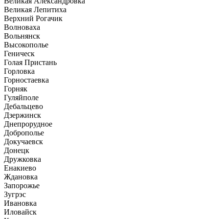
Великая Александровка
Великая Лепитиха
Верхний Рогачик
Волноваха
Вольнянск
Высокополье
Геническ
Голая Пристань
Горловка
Горностаевка
Горняк
Гуляйполе
Дебальцево
Дзержинск
Днепрорудное
Доброполье
Докучаевск
Донецк
Дружковка
Енакиево
Ждановка
Запорожье
Зугрэс
Ивановка
Иловайск