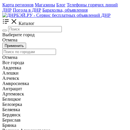
Карта регионов
Магазины
Блог
Телефоны горячих линий
ДНР
Погода в ДНР
Барахолка, объявления
Каталог
Выберите город
Отмена
Применить
Отмена
Все города
Авдеевка
Алешки
Алчевск
Амвросиевка
Антрацит
Артемовск
Белицкое
Белозерка
Беляевка
Бердянск
Берислав
Брянка