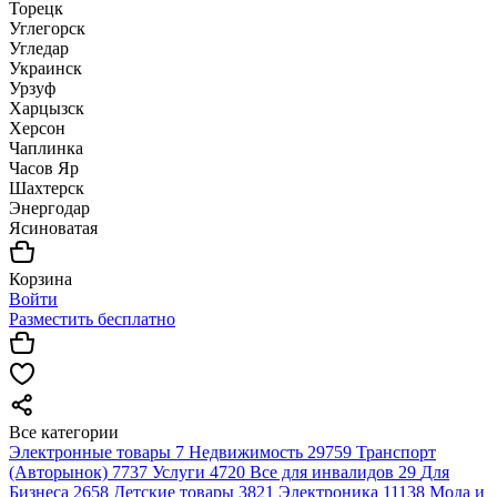
Торецк
Углегорск
Угледар
Украинск
Урзуф
Харцызск
Херсон
Чаплинка
Часов Яр
Шахтерск
Энергодар
Ясиноватая
Корзина
Войти
Разместить бесплатно
Все категории
Электронные товары
7
Недвижимость
29759
Транспорт
(Авторынок)
7737
Услуги
4720
Все для инвалидов
29
Для
Бизнеса
2658
Детские товары
3821
Электроника
11138
Мода и