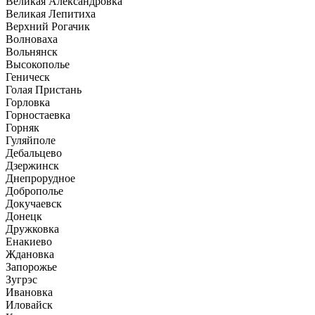
Великая Александровка
Великая Лепитиха
Верхний Рогачик
Волноваха
Вольнянск
Высокополье
Геническ
Голая Пристань
Горловка
Горностаевка
Горняк
Гуляйполе
Дебальцево
Дзержинск
Днепрорудное
Доброполье
Докучаевск
Донецк
Дружковка
Енакиево
Ждановка
Запорожье
Зугрэс
Ивановка
Иловайск