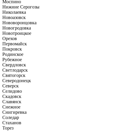
Моспино
Нижние Серогозы
Николаевка
Новоазовск
Нововоронцовка
Новогродовка
Новотроицкое
Орехов
Первомайск
Покровск
Родинское
Рубежное
Свердловск
Светлодарск
Святогорск
Северодонецк
Северск
Селидово
Скадовск
Славянск
Снежное
Снигиревка
Соледар
Стаханов
Торез