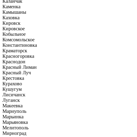
Каланчак
Каменка
Камышаны
Каховка
Кировск
Кировское
Кобыльное
Комсомольское
Константиновка
Краматорск
Красногоровка
Краснодон
Красный Лиман
Красный Луч
Крестовка
Курахово
Кушугум
Лисичанск
Луганск
Макеевка
Мариуполь
Марьинка
Марьяновка
Мелитополь
Мирноград