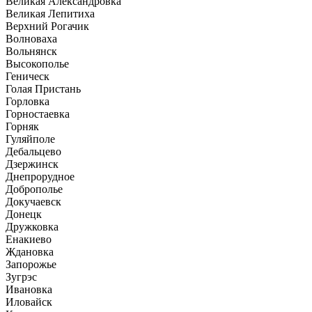
Великая Александровка
Великая Лепитиха
Верхний Рогачик
Волноваха
Вольнянск
Высокополье
Геническ
Голая Пристань
Горловка
Горностаевка
Горняк
Гуляйполе
Дебальцево
Дзержинск
Днепрорудное
Доброполье
Докучаевск
Донецк
Дружковка
Енакиево
Ждановка
Запорожье
Зугрэс
Ивановка
Иловайск