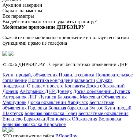
Аукцион завершен
Скрыть параметры
Все параметры
Вы действительно хотите удалить страницу?
Мобильное приложение ДНРБЭЙ.РУ
Скачайте наше мобильное приложение и пользуйтесь всеми
функциями прямо из телефона
© 2026 ДНРБЭЙ.РУ - Сервис бесплатных объявлений ДНР
Купи, продай, объявления
Правила сервиса
Пользовательское
соглашение
Политика конфиденциальности
Служба
поддержки
О нашем проекте
Контакты
Доска объявлений
Донецк
Авторынок ДНР Донецк
Доска объявлений Луганск
Авторынок ЛНР Луганск
Барахолка Макеевка
Объявления
Мариуполь
Доска объявлений Харцызск
Бесплатные
объявления Горловка
Большая барахолка Зугрэс
Купи продай
Шахтерск
Большая барахолка Торез
Бесплатные объявления
Енакиево
Барахолка Ясиноватая
Объявления Волноваха
Большая барахолка Кировское
SEO продвижение сайта
BЯoneЯny