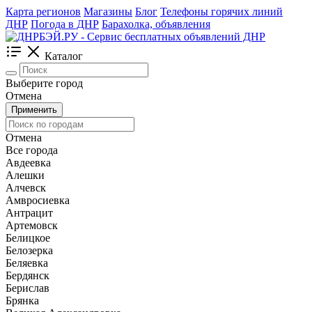
Карта регионов
Магазины
Блог
Телефоны горячих линий
ДНР
Погода в ДНР
Барахолка, объявления
Каталог
Выберите город
Отмена
Применить
Отмена
Все города
Авдеевка
Алешки
Алчевск
Амвросиевка
Антрацит
Артемовск
Белицкое
Белозерка
Беляевка
Бердянск
Берислав
Брянка