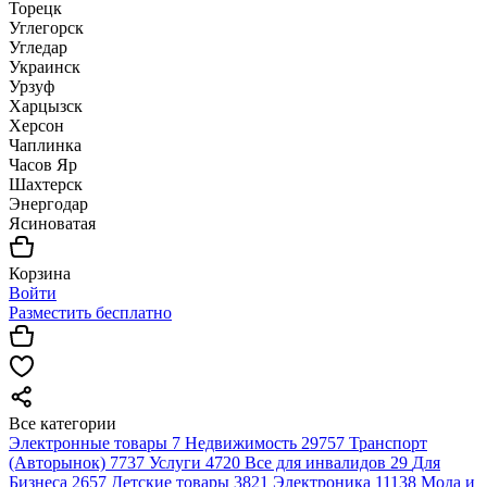
Торецк
Углегорск
Угледар
Украинск
Урзуф
Харцызск
Херсон
Чаплинка
Часов Яр
Шахтерск
Энергодар
Ясиноватая
Корзина
Войти
Разместить бесплатно
Все категории
Электронные товары
7
Недвижимость
29757
Транспорт
(Авторынок)
7737
Услуги
4720
Все для инвалидов
29
Для
Бизнеса
2657
Детские товары
3821
Электроника
11138
Мода и