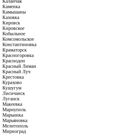
Каланчак
Каменка
Камышаны
Каховка
Кировск
Кировское
Кобыльное
Комсомольское
Константиновка
Краматорск
Красногоровка
Краснодон
Красный Лиман
Красный Луч
Крестовка
Курахово
Кушугум
Лисичанск
Луганск
Макеевка
Мариуполь
Марьинка
Марьяновка
Мелитополь
Мирноград