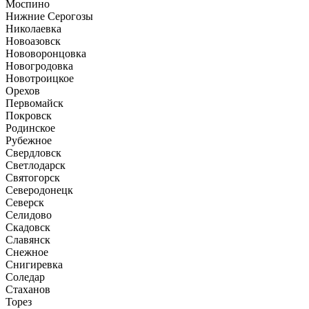
Моспино
Нижние Серогозы
Николаевка
Новоазовск
Нововоронцовка
Новогродовка
Новотроицкое
Орехов
Первомайск
Покровск
Родинское
Рубежное
Свердловск
Светлодарск
Святогорск
Северодонецк
Северск
Селидово
Скадовск
Славянск
Снежное
Снигиревка
Соледар
Стаханов
Торез