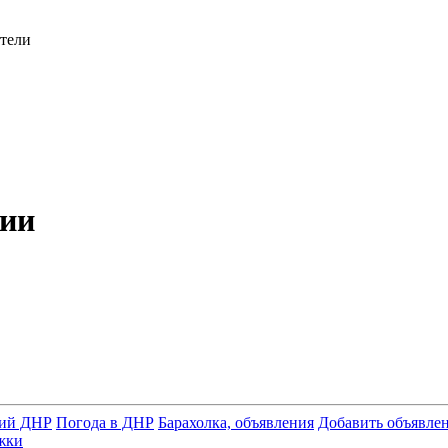
атели
рии
ний ДНР
Погода в ДНР
Барахолка, объявления
Добавить объявле
жки