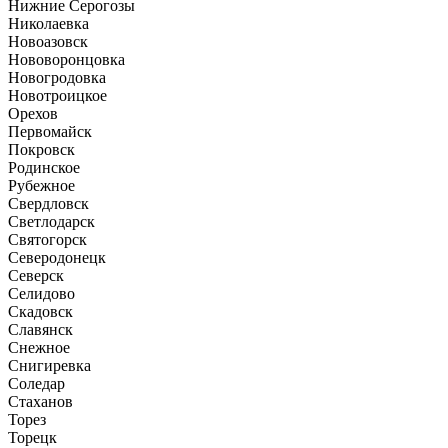
Нижние Серогозы
Николаевка
Новоазовск
Нововоронцовка
Новогродовка
Новотроицкое
Орехов
Первомайск
Покровск
Родинское
Рубежное
Свердловск
Светлодарск
Святогорск
Северодонецк
Северск
Селидово
Скадовск
Славянск
Снежное
Снигиревка
Соледар
Стаханов
Торез
Торецк