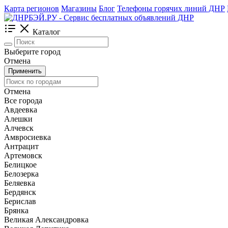
Карта регионов
Магазины
Блог
Телефоны горячих линий ДНР
Каталог
Выберите город
Отмена
Применить
Отмена
Все города
Авдеевка
Алешки
Алчевск
Амвросиевка
Антрацит
Артемовск
Белицкое
Белозерка
Беляевка
Бердянск
Берислав
Брянка
Великая Александровка