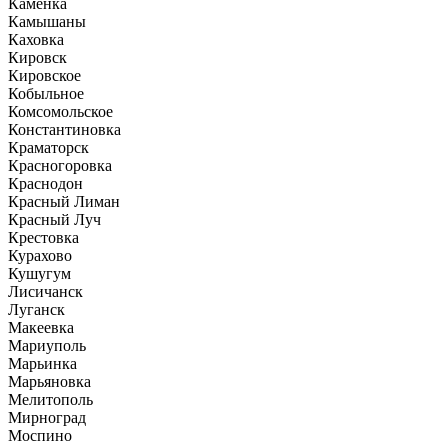
Каменка
Камышаны
Каховка
Кировск
Кировское
Кобыльное
Комсомольское
Константиновка
Краматорск
Красногоровка
Краснодон
Красный Лиман
Красный Луч
Крестовка
Курахово
Кушугум
Лисичанск
Луганск
Макеевка
Мариуполь
Марьинка
Марьяновка
Мелитополь
Мирноград
Моспино