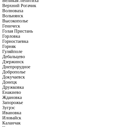
Великая Лепитиха
Верхний Рогачик
Волноваха
Вольнянск
Высокополье
Геническ
Голая Пристань
Горловка
Горностаевка
Горняк
Гуляйполе
Дебальцево
Дзержинск
Днепрорудное
Доброполье
Докучаевск
Донецк
Дружковка
Енакиево
Ждановка
Запорожье
Зугрэс
Ивановка
Иловайск
Каланчак