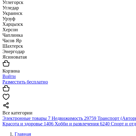
Углегорск
Угледар
Украинск
Урзуф
Харцызск
Херсон
Чаплинка
Часов Яр
Шахтерск
Энергодар
Ясиноватая
Корзина
Войти
Разместить бесплатно
Все категории
Электронные товары
7
Недвижимость
29759
Транспорт (Автор
Красота и здоровье
1406
Хобби и развлечения
6240
Спорт и от
Главная