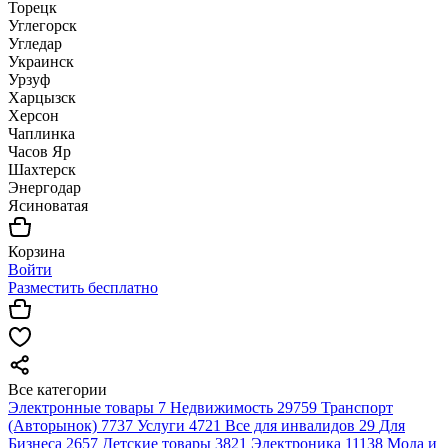
Торецк
Углегорск
Угледар
Украинск
Урзуф
Харцызск
Херсон
Чаплинка
Часов Яр
Шахтерск
Энергодар
Ясиноватая
Корзина
Войти
Разместить бесплатно
Все категории
Электронные товары
7
Недвижимость
29759
Транспорт
(Авторынок)
7737
Услуги
4721
Все для инвалидов
29
Для
Бизнеса
2657
Детские товары
3821
Электроника
11138
Мода и