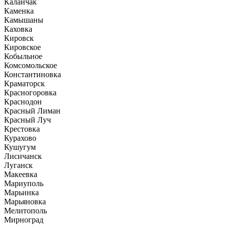
Каланчак
Каменка
Камышаны
Каховка
Кировск
Кировское
Кобыльное
Комсомольское
Константиновка
Краматорск
Красногоровка
Краснодон
Красный Лиман
Красный Луч
Крестовка
Курахово
Кушугум
Лисичанск
Луганск
Макеевка
Мариуполь
Марьинка
Марьяновка
Мелитополь
Мирноград