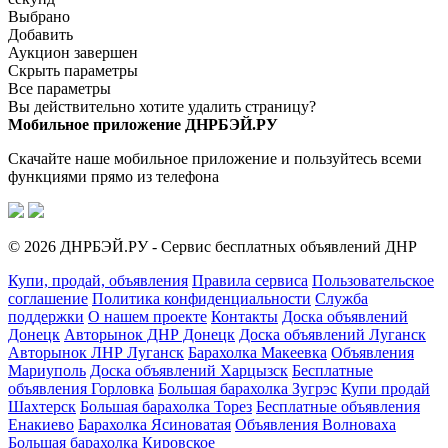
Выбрано
Добавить
Аукцион завершен
Скрыть параметры
Все параметры
Вы действительно хотите удалить страницу?
Мобильное приложение ДНРБЭЙ.РУ
Скачайте наше мобильное приложение и пользуйтесь всеми
функциями прямо из телефона
© 2026 ДНРБЭЙ.РУ - Сервис бесплатных объявлений ДНР
Купи, продай, объявления
Правила сервиса
Пользовательское
соглашение
Политика конфиденциальности
Служба
поддержки
О нашем проекте
Контакты
Доска объявлений
Донецк
Авторынок ДНР Донецк
Доска объявлений Луганск
Авторынок ЛНР Луганск
Барахолка Макеевка
Объявления
Мариуполь
Доска объявлений Харцызск
Бесплатные
объявления Горловка
Большая барахолка Зугрэс
Купи продай
Шахтерск
Большая барахолка Торез
Бесплатные объявления
Енакиево
Барахолка Ясиноватая
Объявления Волноваха
Большая барахолка Кировское