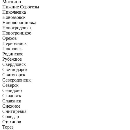
Моспино
Нижние Серогозы
Николаевка
Новоазовск
Нововоронцовка
Новогродовка
Новотроицкое
Орехов
Первомайск
Покровск
Родинское
Рубежное
Свердловск
Светлодарск
Святогорск
Северодонецк
Северск
Селидово
Скадовск
Славянск
Снежное
Снигиревка
Соледар
Стаханов
Торез