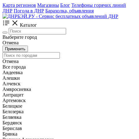
Карта регионов
Магазины
Блог
Телефоны горячих линий
ДНР
Погода в ДНР
Барахолка, объявления
Каталог
Выберите город
Отмена
Применить
Отмена
Все города
Авдеевка
Алешки
Алчевск
Амвросиевка
Антрацит
Артемовск
Белицкое
Белозерка
Беляевка
Бердянск
Берислав
Брянка