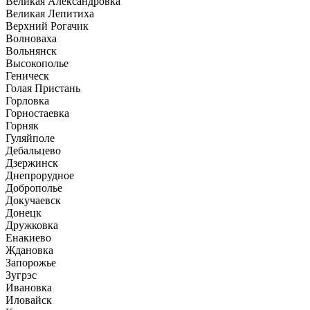
Великая Александровка
Великая Лепитиха
Верхний Рогачик
Волноваха
Вольнянск
Высокополье
Геническ
Голая Пристань
Горловка
Горностаевка
Горняк
Гуляйполе
Дебальцево
Дзержинск
Днепрорудное
Доброполье
Докучаевск
Донецк
Дружковка
Енакиево
Ждановка
Запорожье
Зугрэс
Ивановка
Иловайск