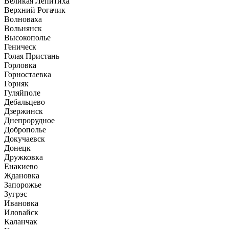
Великая Лепитиха
Верхний Рогачик
Волноваха
Вольнянск
Высокополье
Геническ
Голая Пристань
Горловка
Горностаевка
Горняк
Гуляйполе
Дебальцево
Дзержинск
Днепрорудное
Доброполье
Докучаевск
Донецк
Дружковка
Енакиево
Ждановка
Запорожье
Зугрэс
Ивановка
Иловайск
Каланчак