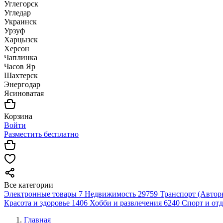
Углегорск
Угледар
Украинск
Урзуф
Харцызск
Херсон
Чаплинка
Часов Яр
Шахтерск
Энергодар
Ясиноватая
Корзина
Войти
Разместить бесплатно
Все категории
Электронные товары
7
Недвижимость
29759
Транспорт (Автор
Красота и здоровье
1406
Хобби и развлечения
6240
Спорт и от
Главная