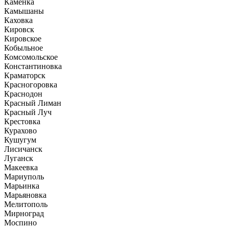
Каменка
Камышаны
Каховка
Кировск
Кировское
Кобыльное
Комсомольское
Константиновка
Краматорск
Красногоровка
Краснодон
Красный Лиман
Красный Луч
Крестовка
Курахово
Кушугум
Лисичанск
Луганск
Макеевка
Мариуполь
Марьинка
Марьяновка
Мелитополь
Мирноград
Моспино