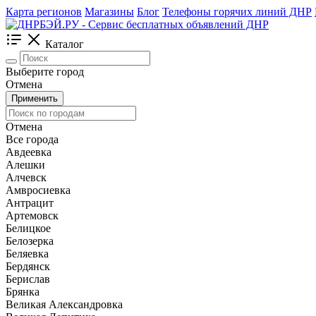
Карта регионов
Магазины
Блог
Телефоны горячих линий ДНР
Каталог
Выберите город
Отмена
Применить
Отмена
Все города
Авдеевка
Алешки
Алчевск
Амвросиевка
Антрацит
Артемовск
Белицкое
Белозерка
Беляевка
Бердянск
Берислав
Брянка
Великая Александровка