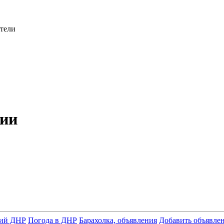
атели
рии
ний ДНР
Погода в ДНР
Барахолка, объявления
Добавить объявле