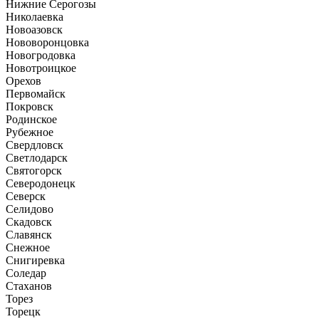
Нижние Серогозы
Николаевка
Новоазовск
Нововоронцовка
Новогродовка
Новотроицкое
Орехов
Первомайск
Покровск
Родинское
Рубежное
Свердловск
Светлодарск
Святогорск
Северодонецк
Северск
Селидово
Скадовск
Славянск
Снежное
Снигиревка
Соледар
Стаханов
Торез
Торецк