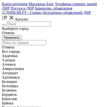
Карта регионов
Магазины
Блог
Телефоны горячих линий
ДНР
Погода в ДНР
Барахолка, объявления
Каталог
Выберите город
Отмена
Применить
Отмена
Все города
Авдеевка
Алешки
Алчевск
Амвросиевка
Антрацит
Артемовск
Белицкое
Белозерка
Беляевка
Бердянск
Берислав
Брянка