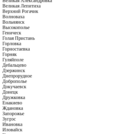
Великая Александровка
Великая Лепитиха
Верхний Рогачик
Волноваха
Вольнянск
Высокополье
Геническ
Голая Пристань
Горловка
Горностаевка
Горняк
Гуляйполе
Дебальцево
Дзержинск
Днепрорудное
Доброполье
Докучаевск
Донецк
Дружковка
Енакиево
Ждановка
Запорожье
Зугрэс
Ивановка
Иловайск