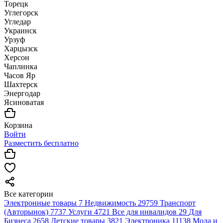
Торецк
Углегорск
Угледар
Украинск
Урзуф
Харцызск
Херсон
Чаплинка
Часов Яр
Шахтерск
Энергодар
Ясиноватая
Корзина
Войти
Разместить бесплатно
Все категории
Электронные товары
7
Недвижимость
29759
Транспорт
(Авторынок)
7737
Услуги
4721
Все для инвалидов
29
Для
Бизнеса
2658
Детские товары
3821
Электроника
11138
Мода и