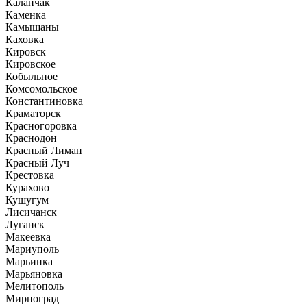
Каланчак
Каменка
Камышаны
Каховка
Кировск
Кировское
Кобыльное
Комсомольское
Константиновка
Краматорск
Красногоровка
Краснодон
Красный Лиман
Красный Луч
Крестовка
Курахово
Кушугум
Лисичанск
Луганск
Макеевка
Мариуполь
Марьинка
Марьяновка
Мелитополь
Мирноград