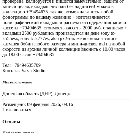
проверена, калибруется и пишется замечательно! защита от
записи целая, вкладыш чистый без надписей! можно в
коллекцию.+79494635..так же возможна запись любой
фонограммы по вашему желанию + изготавливается
полиграфический вкладыш и распечатка содержания записи
кассеты.+79494635..стоимость кассеты 2000 руб. с записью +
вкладыш 2500 руб.запись производится на деке sony tc-
k555esx, sony tc-k777es, akai gx-9так же возможна запись
катушек бобин любого размера и мини-дисков md на любой
скорости из архива личной коллекции!звонить с 10.00 часов
до 18.00 часов.+79494635
Тел: +79494635709
Контакт: Vazar Studio
Местоположение
Донецкая область (ДНР), Донецк
Размещено: 09 февраля 2026, 09:16
Пожаловаться
Отзывы