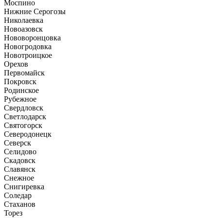
Моспино
Нижние Серогозы
Николаевка
Новоазовск
Нововоронцовка
Новогродовка
Новотроицкое
Орехов
Первомайск
Покровск
Родинское
Рубежное
Свердловск
Светлодарск
Святогорск
Северодонецк
Северск
Селидово
Скадовск
Славянск
Снежное
Снигиревка
Соледар
Стаханов
Торез