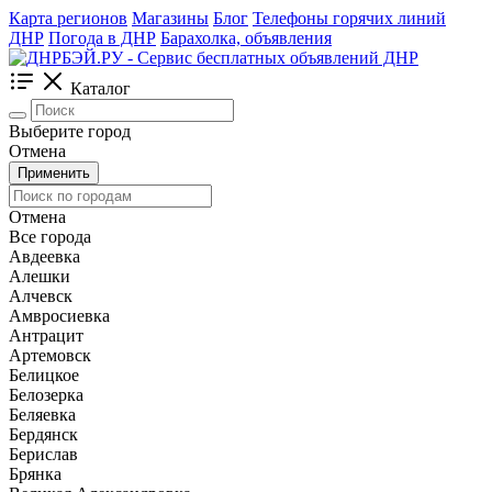
Карта регионов
Магазины
Блог
Телефоны горячих линий
ДНР
Погода в ДНР
Барахолка, объявления
Каталог
Выберите город
Отмена
Применить
Отмена
Все города
Авдеевка
Алешки
Алчевск
Амвросиевка
Антрацит
Артемовск
Белицкое
Белозерка
Беляевка
Бердянск
Берислав
Брянка