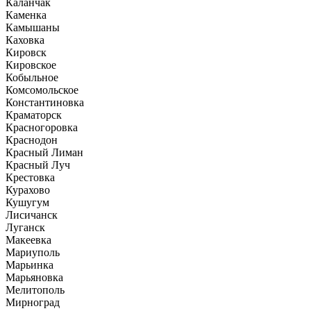
Каланчак
Каменка
Камышаны
Каховка
Кировск
Кировское
Кобыльное
Комсомольское
Константиновка
Краматорск
Красногоровка
Краснодон
Красный Лиман
Красный Луч
Крестовка
Курахово
Кушугум
Лисичанск
Луганск
Макеевка
Мариуполь
Марьинка
Марьяновка
Мелитополь
Мирноград