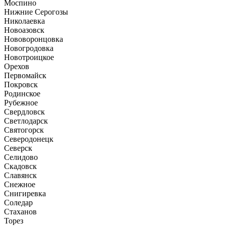
Моспино
Нижние Серогозы
Николаевка
Новоазовск
Нововоронцовка
Новогродовка
Новотроицкое
Орехов
Первомайск
Покровск
Родинское
Рубежное
Свердловск
Светлодарск
Святогорск
Северодонецк
Северск
Селидово
Скадовск
Славянск
Снежное
Снигиревка
Соледар
Стаханов
Торез