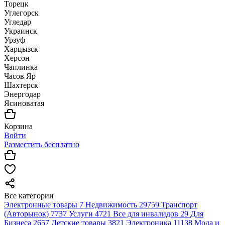
Торецк
Углегорск
Угледар
Украинск
Урзуф
Харцызск
Херсон
Чаплинка
Часов Яр
Шахтерск
Энергодар
Ясиноватая
Корзина
Войти
Разместить бесплатно
Все категории
Электронные товары
7
Недвижимость
29759
Транспорт
(Авторынок)
7737
Услуги
4721
Все для инвалидов
29
Для
Бизнеса
2657
Детские товары
3821
Электроника
11138
Мода и