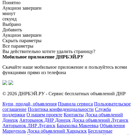
Понятно
Аукцион завершен
минут
секунд
Выбрано
Добавить
Аукцион завершен
Скрыть параметры
Все параметры
Вы действительно хотите удалить страницу?
Мобильное приложение ДНРБЭЙ.РУ
Скачайте наше мобильное приложение и пользуйтесь всеми
функциями прямо из телефона
© 2026 ДНРБЭЙ.РУ - Сервис бесплатных объявлений ДНР
Купи, продай, объявления
Правила сервиса
Пользовательское
соглашение
Политика конфиденциальности
Служба
поддержки
О нашем проекте
Контакты
Доска объявлений
Донецк
Авторынок ДНР Донецк
Доска объявлений Луганск
Авторынок ЛНР Луганск
Барахолка Макеевка
Объявления
Мариуполь
Доска объявлений Харцызск
Бесплатные