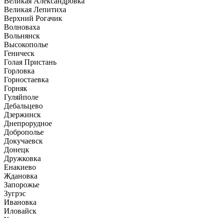
Великая Александровка
Великая Лепитиха
Верхний Рогачик
Волноваха
Вольнянск
Высокополье
Геническ
Голая Пристань
Горловка
Горностаевка
Горняк
Гуляйполе
Дебальцево
Дзержинск
Днепрорудное
Доброполье
Докучаевск
Донецк
Дружковка
Енакиево
Ждановка
Запорожье
Зугрэс
Ивановка
Иловайск