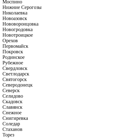
Моспино
Нижние Серогозы
Николаевка
Новоазовск
Нововоронцовка
Новогродовка
Новотроицкое
Орехов
Первомайск
Покровск
Родинское
Рубежное
Свердловск
Светлодарск
Святогорск
Северодонецк
Северск
Селидово
Скадовск
Славянск
Снежное
Снигиревка
Соледар
Стаханов
Торез