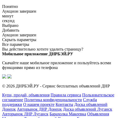
Понятно
Аукцион завершен
минут
секунд
Выбрано
Добавить
Аукцион завершен
Скрыть параметры
Все параметры
Вы действительно хотите удалить страницу?
Мобильное приложение ДНРБЭЙ.РУ
Скачайте наше мобильное приложение и пользуйтесь всеми
функциями прямо из телефона
© 2026 ДНРБЭЙ.РУ - Сервис бесплатных объявлений ДНР
Купи, продай, объявления
Правила сервиса
Пользовательское
соглашение
Политика конфиденциальности
Служба
поддержки
О нашем проекте
Контакты
Доска объявлений
Донецк
Авторынок ДНР Донецк
Доска объявлений Луганск
Авторынок ЛНР Луганск
Барахолка Макеевка
Объявления