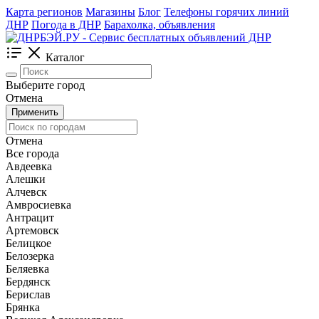
Карта регионов
Магазины
Блог
Телефоны горячих линий
ДНР
Погода в ДНР
Барахолка, объявления
Каталог
Выберите город
Отмена
Применить
Отмена
Все города
Авдеевка
Алешки
Алчевск
Амвросиевка
Антрацит
Артемовск
Белицкое
Белозерка
Беляевка
Бердянск
Берислав
Брянка