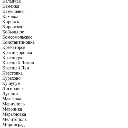
Каланчак
Каменка
Камышаны
Каховка
Кировск
Кировское
Кобыльное
Комсомольское
Константиновка
Краматорск
Красногоровка
Краснодон
Красный Лиман
Красный Луч
Крестовка
Курахово
Кушугум
Лисичанск
Луганск
Макеевка
Мариуполь
Марьинка
Марьяновка
Мелитополь
Мирноград