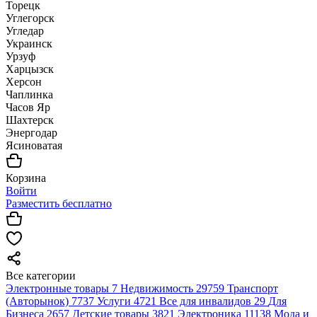
Торецк
Углегорск
Угледар
Украинск
Урзуф
Харцызск
Херсон
Чаплинка
Часов Яр
Шахтерск
Энергодар
Ясиноватая
Корзина
Войти
Разместить бесплатно
Все категории
Электронные товары
7
Недвижимость
29759
Транспорт
(Авторынок)
7737
Услуги
4721
Все для инвалидов
29
Для
Бизнеса
2657
Детские товары
3821
Электроника
11138
Мода и