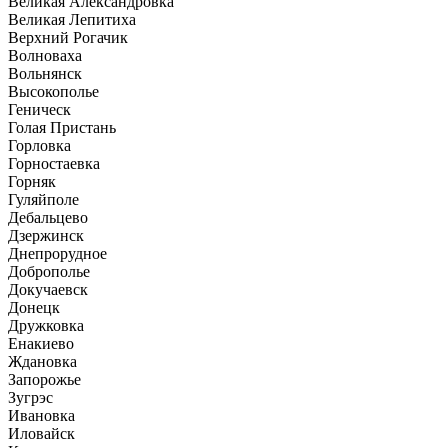
Великая Александровка
Великая Лепитиха
Верхний Рогачик
Волноваха
Вольнянск
Высокополье
Геническ
Голая Пристань
Горловка
Горностаевка
Горняк
Гуляйполе
Дебальцево
Дзержинск
Днепрорудное
Доброполье
Докучаевск
Донецк
Дружковка
Енакиево
Ждановка
Запорожье
Зугрэс
Ивановка
Иловайск