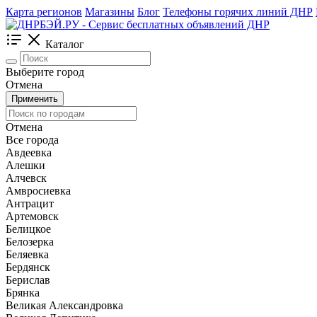
Карта регионов
Магазины
Блог
Телефоны горячих линий ДНР
Каталог
Выберите город
Отмена
Применить
Отмена
Все города
Авдеевка
Алешки
Алчевск
Амвросиевка
Антрацит
Артемовск
Белицкое
Белозерка
Беляевка
Бердянск
Берислав
Брянка
Великая Александровка