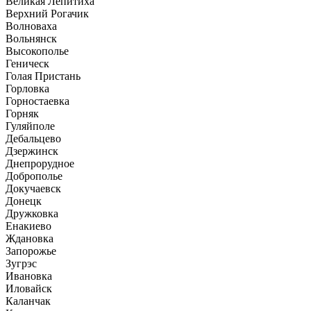
Великая Лепитиха
Верхний Рогачик
Волноваха
Вольнянск
Высокополье
Геническ
Голая Пристань
Горловка
Горностаевка
Горняк
Гуляйполе
Дебальцево
Дзержинск
Днепрорудное
Доброполье
Докучаевск
Донецк
Дружковка
Енакиево
Ждановка
Запорожье
Зугрэс
Ивановка
Иловайск
Каланчак