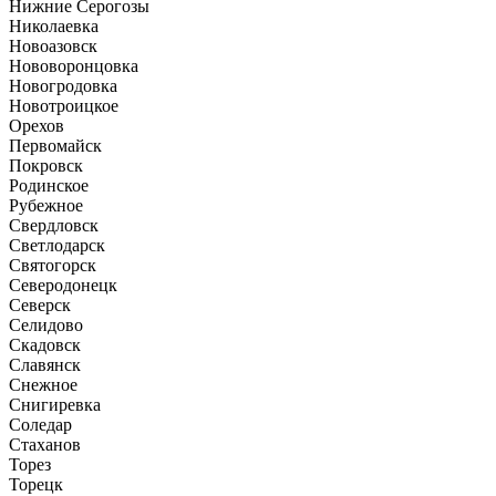
Нижние Серогозы
Николаевка
Новоазовск
Нововоронцовка
Новогродовка
Новотроицкое
Орехов
Первомайск
Покровск
Родинское
Рубежное
Свердловск
Светлодарск
Святогорск
Северодонецк
Северск
Селидово
Скадовск
Славянск
Снежное
Снигиревка
Соледар
Стаханов
Торез
Торецк