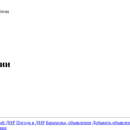
атели
рии
ний ДНР
Погода в ДНР
Барахолка, объявления
Добавить объявле
жки