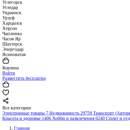
Углегорск
Угледар
Украинск
Урзуф
Харцызск
Херсон
Чаплинка
Часов Яр
Шахтерск
Энергодар
Ясиноватая
Корзина
Войти
Разместить бесплатно
Все категории
Электронные товары
7
Недвижимость
29759
Транспорт (Автор
Красота и здоровье
1406
Хобби и развлечения
6240
Спорт и от
Главная