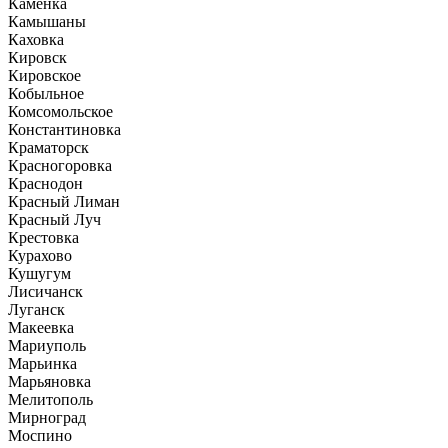
Каменка
Камышаны
Каховка
Кировск
Кировское
Кобыльное
Комсомольское
Константиновка
Краматорск
Красногоровка
Краснодон
Красный Лиман
Красный Луч
Крестовка
Курахово
Кушугум
Лисичанск
Луганск
Макеевка
Мариуполь
Марьинка
Марьяновка
Мелитополь
Мирноград
Моспино