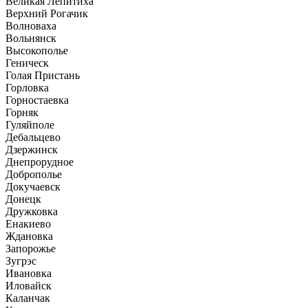
Великая Лепитиха
Верхний Рогачик
Волноваха
Вольнянск
Высокополье
Геническ
Голая Пристань
Горловка
Горностаевка
Горняк
Гуляйполе
Дебальцево
Дзержинск
Днепрорудное
Доброполье
Докучаевск
Донецк
Дружковка
Енакиево
Ждановка
Запорожье
Зугрэс
Ивановка
Иловайск
Каланчак