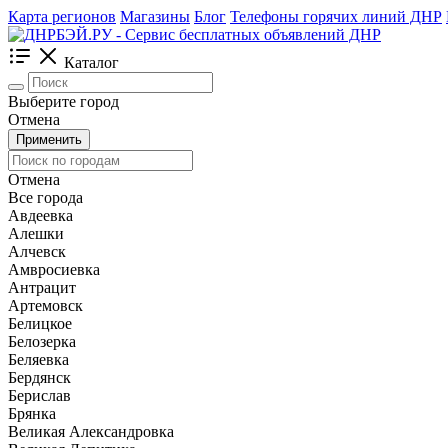
Карта регионов
Магазины
Блог
Телефоны горячих линий ДНР
Каталог
Выберите город
Отмена
Применить
Отмена
Все города
Авдеевка
Алешки
Алчевск
Амвросиевка
Антрацит
Артемовск
Белицкое
Белозерка
Беляевка
Бердянск
Берислав
Брянка
Великая Александровка