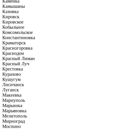
Каменка
Камышаны
Каховка
Кировск
Кировское
Кобыльное
Комсомольское
Константиновка
Краматорск
Красногоровка
Краснодон
Красный Лиман
Красный Луч
Крестовка
Курахово
Кушугум
Лисичанск
Луганск
Макеевка
Мариуполь
Марьинка
Марьяновка
Мелитополь
Мирноград
Моспино