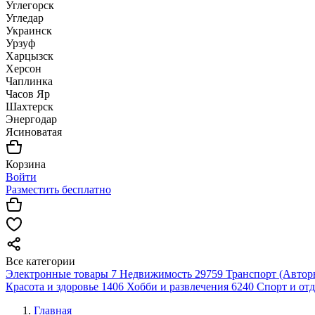
Углегорск
Угледар
Украинск
Урзуф
Харцызск
Херсон
Чаплинка
Часов Яр
Шахтерск
Энергодар
Ясиноватая
Корзина
Войти
Разместить бесплатно
Все категории
Электронные товары
7
Недвижимость
29759
Транспорт (Автор
Красота и здоровье
1406
Хобби и развлечения
6240
Спорт и от
Главная