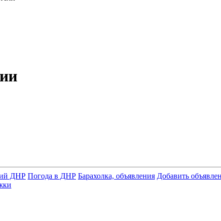
рии
ний ДНР
Погода в ДНР
Барахолка, объявления
Добавить объявле
жки