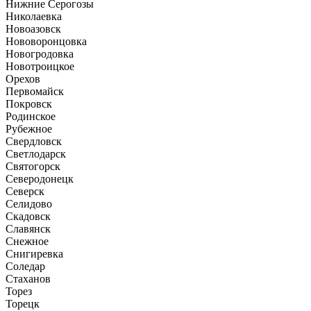
Нижние Серогозы
Николаевка
Новоазовск
Нововоронцовка
Новогродовка
Новотроицкое
Орехов
Первомайск
Покровск
Родинское
Рубежное
Свердловск
Светлодарск
Святогорск
Северодонецк
Северск
Селидово
Скадовск
Славянск
Снежное
Снигиревка
Соледар
Стаханов
Торез
Торецк