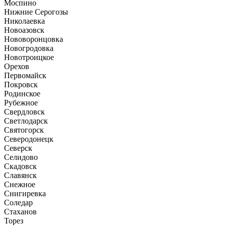
Моспино
Нижние Серогозы
Николаевка
Новоазовск
Нововоронцовка
Новогродовка
Новотроицкое
Орехов
Первомайск
Покровск
Родинское
Рубежное
Свердловск
Светлодарск
Святогорск
Северодонецк
Северск
Селидово
Скадовск
Славянск
Снежное
Снигиревка
Соледар
Стаханов
Торез