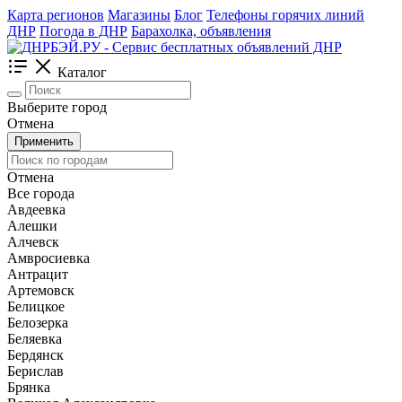
Карта регионов
Магазины
Блог
Телефоны горячих линий
ДНР
Погода в ДНР
Барахолка, объявления
Каталог
Выберите город
Отмена
Применить
Отмена
Все города
Авдеевка
Алешки
Алчевск
Амвросиевка
Антрацит
Артемовск
Белицкое
Белозерка
Беляевка
Бердянск
Берислав
Брянка