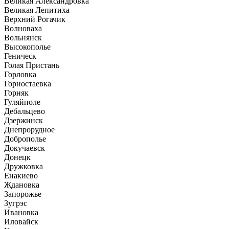
Великая Александровка
Великая Лепитиха
Верхний Рогачик
Волноваха
Вольнянск
Высокополье
Геническ
Голая Пристань
Горловка
Горностаевка
Горняк
Гуляйполе
Дебальцево
Дзержинск
Днепрорудное
Доброполье
Докучаевск
Донецк
Дружковка
Енакиево
Ждановка
Запорожье
Зугрэс
Ивановка
Иловайск