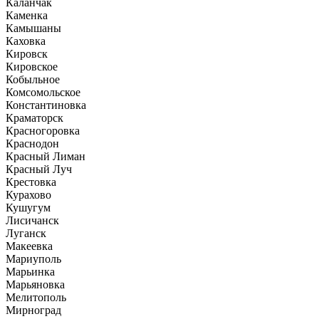
Каланчак
Каменка
Камышаны
Каховка
Кировск
Кировское
Кобыльное
Комсомольское
Константиновка
Краматорск
Красногоровка
Краснодон
Красный Лиман
Красный Луч
Крестовка
Курахово
Кушугум
Лисичанск
Луганск
Макеевка
Мариуполь
Марьинка
Марьяновка
Мелитополь
Мирноград