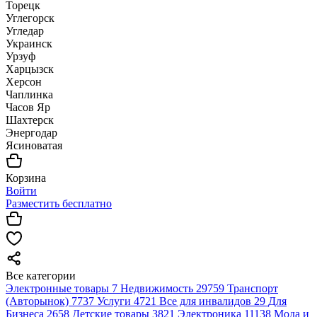
Торецк
Углегорск
Угледар
Украинск
Урзуф
Харцызск
Херсон
Чаплинка
Часов Яр
Шахтерск
Энергодар
Ясиноватая
Корзина
Войти
Разместить бесплатно
Все категории
Электронные товары
7
Недвижимость
29759
Транспорт
(Авторынок)
7737
Услуги
4721
Все для инвалидов
29
Для
Бизнеса
2658
Детские товары
3821
Электроника
11138
Мода и