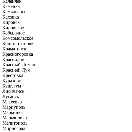
Каланчак
Каменка
Камышаны
Каховка
Кировск
Кировское
Кобыльное
Комсомольское
Константиновка
Краматорск
Красногоровка
Краснодон
Красный Лиман
Красный Луч
Крестовка
Курахово
Кушугум
Лисичанск
Луганск
Макеевка
Мариуполь
Марьинка
Марьяновка
Мелитополь
Мирноград