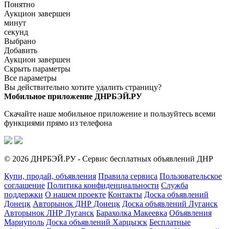
Понятно
Аукцион завершен
минут
секунд
Выбрано
Добавить
Аукцион завершен
Скрыть параметры
Все параметры
Вы действительно хотите удалить страницу?
Мобильное приложение ДНРБЭЙ.РУ
Скачайте наше мобильное приложение и пользуйтесь всеми
функциями прямо из телефона
© 2026 ДНРБЭЙ.РУ - Сервис бесплатных объявлений ДНР
Купи, продай, объявления
Правила сервиса
Пользовательское
соглашение
Политика конфиденциальности
Служба
поддержки
О нашем проекте
Контакты
Доска объявлений
Донецк
Авторынок ДНР Донецк
Доска объявлений Луганск
Авторынок ЛНР Луганск
Барахолка Макеевка
Объявления
Мариуполь
Доска объявлений Харцызск
Бесплатные