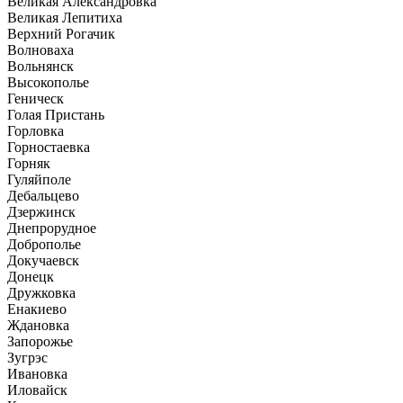
Великая Александровка
Великая Лепитиха
Верхний Рогачик
Волноваха
Вольнянск
Высокополье
Геническ
Голая Пристань
Горловка
Горностаевка
Горняк
Гуляйполе
Дебальцево
Дзержинск
Днепрорудное
Доброполье
Докучаевск
Донецк
Дружковка
Енакиево
Ждановка
Запорожье
Зугрэс
Ивановка
Иловайск