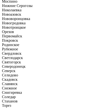
Моспино
Нижние Серогозы
Николаевка
Новоазовск
Нововоронцовка
Новогродовка
Новотроицкое
Орехов
Первомайск
Покровск
Родинское
Рубежное
Свердловск
Светлодарск
Святогорск
Северодонецк
Северск
Селидово
Скадовск
Славянск
Снежное
Снигиревка
Соледар
Стаханов
Торез