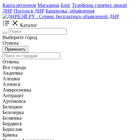
Карта регионов
Магазины
Блог
Телефоны горячих линий
ДНР
Погода в ДНР
Барахолка, объявления
Каталог
Выберите город
Отмена
Применить
Отмена
Все города
Авдеевка
Алешки
Алчевск
Амвросиевка
Антрацит
Артемовск
Белицкое
Белозерка
Беляевка
Бердянск
Берислав
Брянка