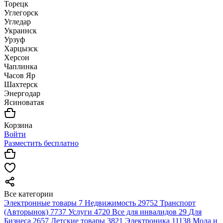
Торецк
Углегорск
Угледар
Украинск
Урзуф
Харцызск
Херсон
Чаплинка
Часов Яр
Шахтерск
Энергодар
Ясиноватая
Корзина
Войти
Разместить бесплатно
Все категории
Электронные товары
7
Недвижимость
29752
Транспорт
(Авторынок)
7737
Услуги
4720
Все для инвалидов
29
Для
Бизнеса
2657
Детские товары
3821
Электроника
11138
Мода и