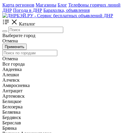
Карта регионов
Магазины
Блог
Телефоны горячих линий
ДНР
Погода в ДНР
Барахолка, объявления
Каталог
Выберите город
Отмена
Применить
Отмена
Все города
Авдеевка
Алешки
Алчевск
Амвросиевка
Антрацит
Артемовск
Белицкое
Белозерка
Беляевка
Бердянск
Берислав
Брянка