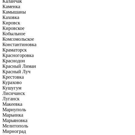
Каланчак
Каменка
Камышаны
Каховка
Кировск
Кировское
Кобыльное
Комсомольское
Константиновка
Краматорск
Красногоровка
Краснодон
Красный Лиман
Красный Луч
Крестовка
Курахово
Кушугум
Лисичанск
Луганск
Макеевка
Мариуполь
Марьинка
Марьяновка
Мелитополь
Мирноград