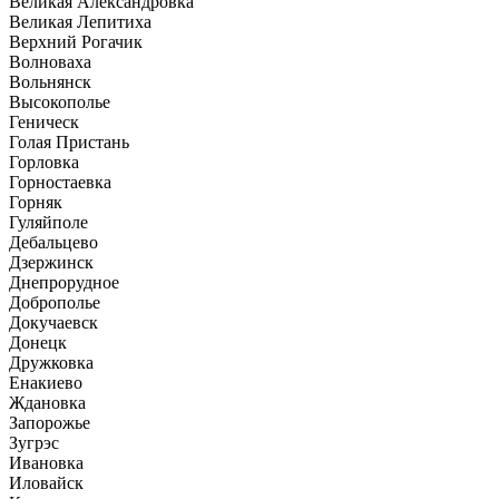
Великая Александровка
Великая Лепитиха
Верхний Рогачик
Волноваха
Вольнянск
Высокополье
Геническ
Голая Пристань
Горловка
Горностаевка
Горняк
Гуляйполе
Дебальцево
Дзержинск
Днепрорудное
Доброполье
Докучаевск
Донецк
Дружковка
Енакиево
Ждановка
Запорожье
Зугрэс
Ивановка
Иловайск