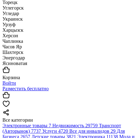
Торецк
Углегорск
Угледар
Украинск
Урзуф
Харцызск
Херсон
Чаплинка
Часов Яр
Шахтерск
Энергодар
Ясиноватая
Корзина
Войти
Разместить бесплатно
Все категории
Электронные товары
7
Недвижимость
29759
Транспорт
(Авторынок)
7737
Услуги
4720
Все для инвалидов
29
Для
Бизнеса
2657
Детские товары
3821
Электроника
11138
Мода и