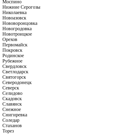
Моспино
Нижние Серогозы
Николаевка
Новоазовск
Нововоронцовка
Новогродовка
Новотроицкое
Орехов
Первомайск
Покровск
Родинское
Рубежное
Свердловск
Светлодарск
Святогорск
Северодонецк
Северск
Селидово
Скадовск
Славянск
Снежное
Снигиревка
Соледар
Стаханов
Торез