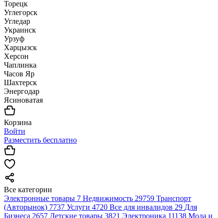
Торецк
Углегорск
Угледар
Украинск
Урзуф
Харцызск
Херсон
Чаплинка
Часов Яр
Шахтерск
Энергодар
Ясиноватая
Корзина
Войти
Разместить бесплатно
Все категории
Электронные товары
7
Недвижимость
29759
Транспорт
(Авторынок)
7737
Услуги
4720
Все для инвалидов
29
Для
Бизнеса
2657
Детские товары
3821
Электроника
11138
Мода и