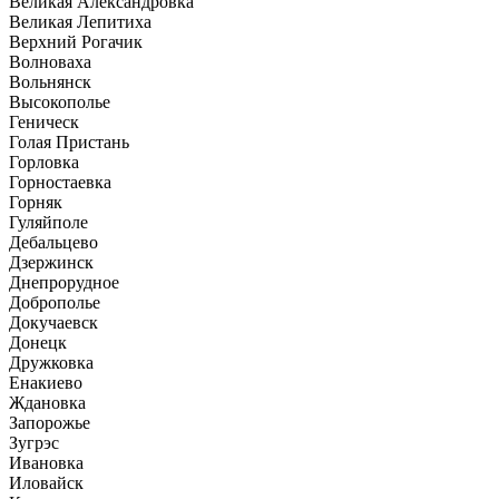
Великая Александровка
Великая Лепитиха
Верхний Рогачик
Волноваха
Вольнянск
Высокополье
Геническ
Голая Пристань
Горловка
Горностаевка
Горняк
Гуляйполе
Дебальцево
Дзержинск
Днепрорудное
Доброполье
Докучаевск
Донецк
Дружковка
Енакиево
Ждановка
Запорожье
Зугрэс
Ивановка
Иловайск