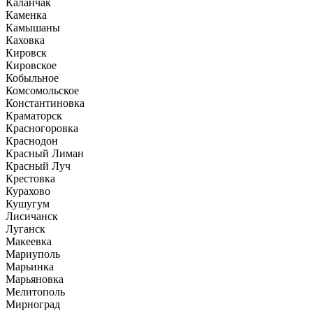
Каланчак
Каменка
Камышаны
Каховка
Кировск
Кировское
Кобыльное
Комсомольское
Константиновка
Краматорск
Красногоровка
Краснодон
Красный Лиман
Красный Луч
Крестовка
Курахово
Кушугум
Лисичанск
Луганск
Макеевка
Мариуполь
Марьинка
Марьяновка
Мелитополь
Мирноград