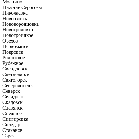
Моспино
Нижние Серогозы
Николаевка
Новоазовск
Нововоронцовка
Новогродовка
Новотроицкое
Орехов
Первомайск
Покровск
Родинское
Рубежное
Свердловск
Светлодарск
Святогорск
Северодонецк
Северск
Селидово
Скадовск
Славянск
Снежное
Снигиревка
Соледар
Стаханов
Торез