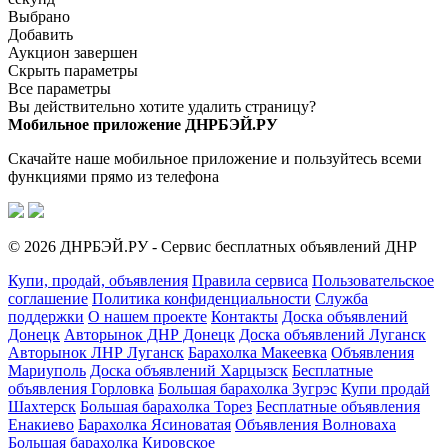
Выбрано
Добавить
Аукцион завершен
Скрыть параметры
Все параметры
Вы действительно хотите удалить страницу?
Мобильное приложение ДНРБЭЙ.РУ
Скачайте наше мобильное приложение и пользуйтесь всеми
функциями прямо из телефона
© 2026 ДНРБЭЙ.РУ - Сервис бесплатных объявлений ДНР
Купи, продай, объявления
Правила сервиса
Пользовательское
соглашение
Политика конфиденциальности
Служба
поддержки
О нашем проекте
Контакты
Доска объявлений
Донецк
Авторынок ДНР Донецк
Доска объявлений Луганск
Авторынок ЛНР Луганск
Барахолка Макеевка
Объявления
Мариуполь
Доска объявлений Харцызск
Бесплатные
объявления Горловка
Большая барахолка Зугрэс
Купи продай
Шахтерск
Большая барахолка Торез
Бесплатные объявления
Енакиево
Барахолка Ясиноватая
Объявления Волноваха
Большая барахолка Кировское