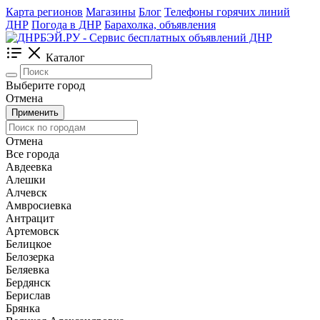
Карта регионов
Магазины
Блог
Телефоны горячих линий
ДНР
Погода в ДНР
Барахолка, объявления
Каталог
Выберите город
Отмена
Применить
Отмена
Все города
Авдеевка
Алешки
Алчевск
Амвросиевка
Антрацит
Артемовск
Белицкое
Белозерка
Беляевка
Бердянск
Берислав
Брянка