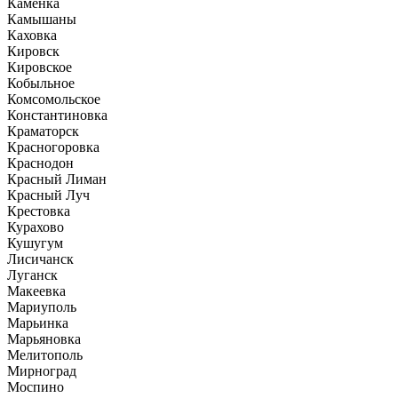
Каменка
Камышаны
Каховка
Кировск
Кировское
Кобыльное
Комсомольское
Константиновка
Краматорск
Красногоровка
Краснодон
Красный Лиман
Красный Луч
Крестовка
Курахово
Кушугум
Лисичанск
Луганск
Макеевка
Мариуполь
Марьинка
Марьяновка
Мелитополь
Мирноград
Моспино