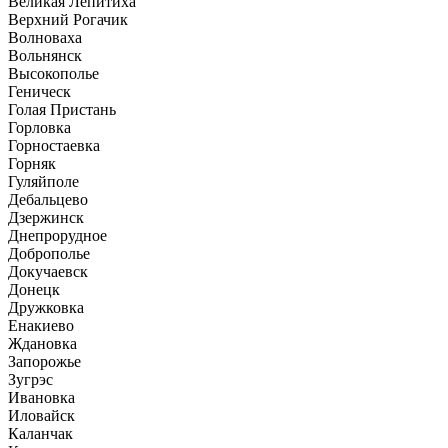
Великая Лепитиха
Верхний Рогачик
Волноваха
Вольнянск
Высокополье
Геническ
Голая Пристань
Горловка
Горностаевка
Горняк
Гуляйполе
Дебальцево
Дзержинск
Днепрорудное
Доброполье
Докучаевск
Донецк
Дружковка
Енакиево
Ждановка
Запорожье
Зугрэс
Ивановка
Иловайск
Каланчак