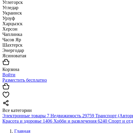
Углегорск
Угледар
Украинск
Урзуф
Харцызск
Херсон
Чаплинка
Часов Яр
Шахтерск
Энергодар
Ясиноватая
Корзина
Войти
Разместить бесплатно
Все категории
Электронные товары
7
Недвижимость
29759
Транспорт (Автор
Красота и здоровье
1406
Хобби и развлечения
6240
Спорт и от
Главная