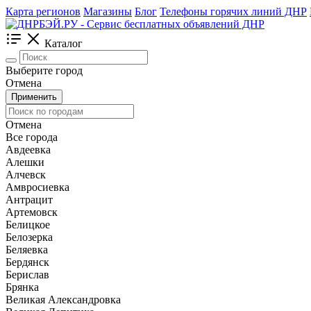
Карта регионов
Магазины
Блог
Телефоны горячих линий ДНР
Каталог
Выберите город
Отмена
Применить
Отмена
Все города
Авдеевка
Алешки
Алчевск
Амвросиевка
Антрацит
Артемовск
Белицкое
Белозерка
Беляевка
Бердянск
Берислав
Брянка
Великая Александровка