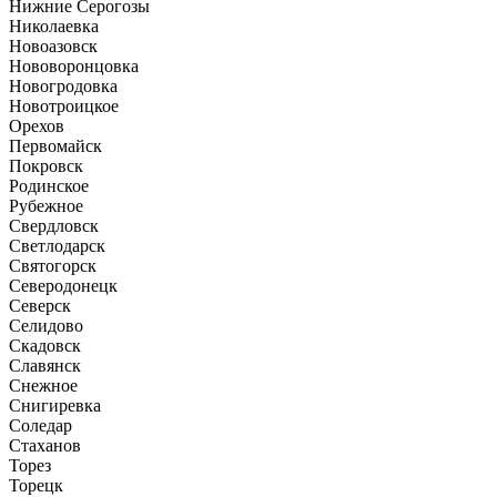
Нижние Серогозы
Николаевка
Новоазовск
Нововоронцовка
Новогродовка
Новотроицкое
Орехов
Первомайск
Покровск
Родинское
Рубежное
Свердловск
Светлодарск
Святогорск
Северодонецк
Северск
Селидово
Скадовск
Славянск
Снежное
Снигиревка
Соледар
Стаханов
Торез
Торецк