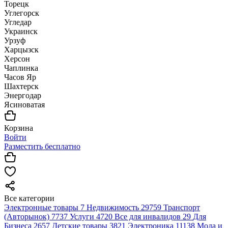
Торецк
Углегорск
Угледар
Украинск
Урзуф
Харцызск
Херсон
Чаплинка
Часов Яр
Шахтерск
Энергодар
Ясиноватая
Корзина
Войти
Разместить бесплатно
Все категории
Электронные товары
7
Недвижимость
29759
Транспорт
(Авторынок)
7737
Услуги
4720
Все для инвалидов
29
Для
Бизнеса
2657
Детские товары
3821
Электроника
11138
Мода и