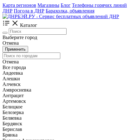
Карта регионов
Магазины
Блог
Телефоны горячих линий
ДНР
Погода в ДНР
Барахолка, объявления
Каталог
Выберите город
Отмена
Применить
Отмена
Все города
Авдеевка
Алешки
Алчевск
Амвросиевка
Антрацит
Артемовск
Белицкое
Белозерка
Беляевка
Бердянск
Берислав
Брянка