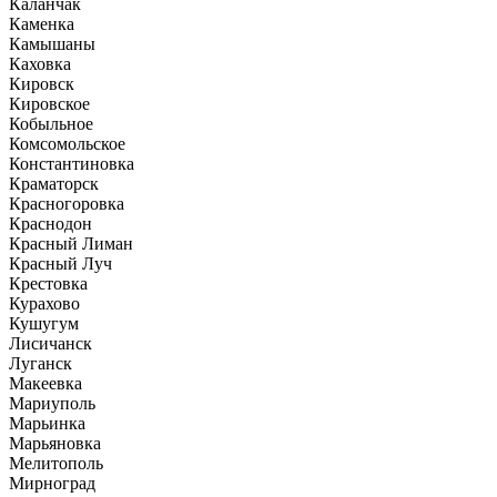
Каланчак
Каменка
Камышаны
Каховка
Кировск
Кировское
Кобыльное
Комсомольское
Константиновка
Краматорск
Красногоровка
Краснодон
Красный Лиман
Красный Луч
Крестовка
Курахово
Кушугум
Лисичанск
Луганск
Макеевка
Мариуполь
Марьинка
Марьяновка
Мелитополь
Мирноград