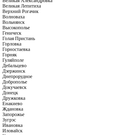
Великая Александровка
Великая Лепитиха
Верхний Рогачик
Волноваха
Вольнянск
Высокополье
Геническ
Голая Пристань
Горловка
Горностаевка
Горняк
Гуляйполе
Дебальцево
Дзержинск
Днепрорудное
Доброполье
Докучаевск
Донецк
Дружковка
Енакиево
Ждановка
Запорожье
Зугрэс
Ивановка
Иловайск