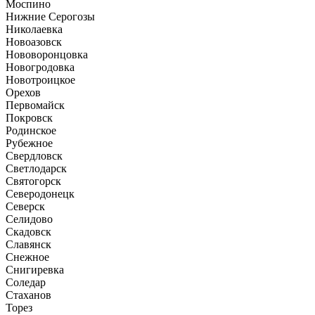
Моспино
Нижние Серогозы
Николаевка
Новоазовск
Нововоронцовка
Новогродовка
Новотроицкое
Орехов
Первомайск
Покровск
Родинское
Рубежное
Свердловск
Светлодарск
Святогорск
Северодонецк
Северск
Селидово
Скадовск
Славянск
Снежное
Снигиревка
Соледар
Стаханов
Торез