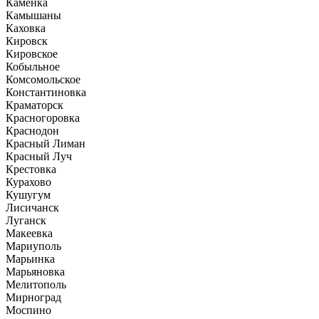
Каменка
Камышаны
Каховка
Кировск
Кировское
Кобыльное
Комсомольское
Константиновка
Краматорск
Красногоровка
Краснодон
Красный Лиман
Красный Луч
Крестовка
Курахово
Кушугум
Лисичанск
Луганск
Макеевка
Мариуполь
Марьинка
Марьяновка
Мелитополь
Мирноград
Моспино