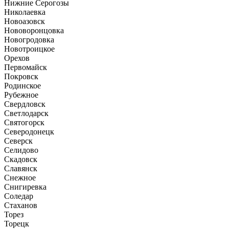
Нижние Серогозы
Николаевка
Новоазовск
Нововоронцовка
Новогродовка
Новотроицкое
Орехов
Первомайск
Покровск
Родинское
Рубежное
Свердловск
Светлодарск
Святогорск
Северодонецк
Северск
Селидово
Скадовск
Славянск
Снежное
Снигиревка
Соледар
Стаханов
Торез
Торецк