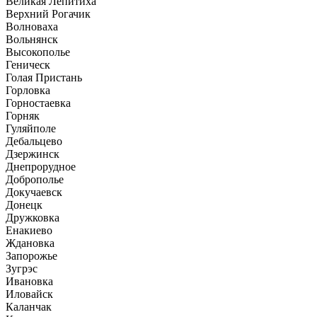
Великая Лепитиха
Верхний Рогачик
Волноваха
Вольнянск
Высокополье
Геническ
Голая Пристань
Горловка
Горностаевка
Горняк
Гуляйполе
Дебальцево
Дзержинск
Днепрорудное
Доброполье
Докучаевск
Донецк
Дружковка
Енакиево
Ждановка
Запорожье
Зугрэс
Ивановка
Иловайск
Каланчак