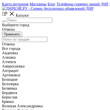
Карта регионов
Магазины
Блог
Телефоны горячих линий ДНР
Каталог
Выберите город
Отмена
Применить
Отмена
Все города
Авдеевка
Алешки
Алчевск
Амвросиевка
Антрацит
Артемовск
Белицкое
Белозерка
Беляевка
Бердянск
Берислав
Брянка
Великая Александровка