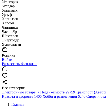
Углегорск
Угледар
Украинск
Урзуф
Харцызск
Херсон
Чаплинка
Часов Яр
Шахтерск
Энергодар
Ясиноватая
Корзина
Войти
Разместить бесплатно
Все категории
Электронные товары
7
Недвижимость
29759
Транспорт (Автор
Красота и здоровье
1406
Хобби и развлечения
6240
Спорт и от
Главная