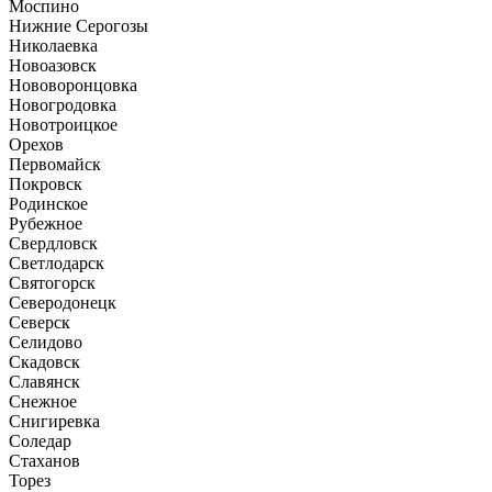
Моспино
Нижние Серогозы
Николаевка
Новоазовск
Нововоронцовка
Новогродовка
Новотроицкое
Орехов
Первомайск
Покровск
Родинское
Рубежное
Свердловск
Светлодарск
Святогорск
Северодонецк
Северск
Селидово
Скадовск
Славянск
Снежное
Снигиревка
Соледар
Стаханов
Торез