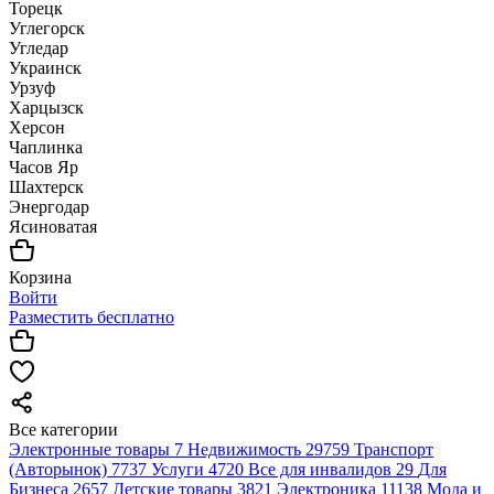
Торецк
Углегорск
Угледар
Украинск
Урзуф
Харцызск
Херсон
Чаплинка
Часов Яр
Шахтерск
Энергодар
Ясиноватая
Корзина
Войти
Разместить бесплатно
Все категории
Электронные товары
7
Недвижимость
29759
Транспорт
(Авторынок)
7737
Услуги
4720
Все для инвалидов
29
Для
Бизнеса
2657
Детские товары
3821
Электроника
11138
Мода и