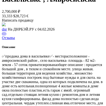
2,700,000 ₽
33,333 $
28,723 €
Написать продавцу
dnr
На ДНРБЭЙ.РУ с 04.02.2026
(0)
Отзывы
Описание
✅продажа дома в васильевке✅- месторасположение -
амвросиевский район , село васильевка- площадь - 82 м2-
земля - 57 соток приватизированаобщее описание : продается
большой дом , в тихом и спокойном месте. улица живая.
большая территория для ведения хозяйства , множество
хозяйственных построек под бытовые нужды и для скота. на
участке две скважины, одна из которых подключена на дом. в
доме есть котельная.полноценные 4 жилые комнаты.в доме
окна полностью пластик.есть гараж с ямой. огромный
сад.отдельно стоящая летняя кухня с ремонтом.дом и летняя
кухня газифицированы. фасад дома полностью сделан.вода
центральная. чердак утеплен.сливная яма.отличное место, для