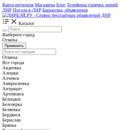
Карта регионов
Магазины
Блог
Телефоны горячих линий
ДНР
Погода в ДНР
Барахолка, объявления
Каталог
Выберите город
Отмена
Применить
Отмена
Все города
Авдеевка
Алешки
Алчевск
Амвросиевка
Антрацит
Артемовск
Белицкое
Белозерка
Беляевка
Бердянск
Берислав
Брянка