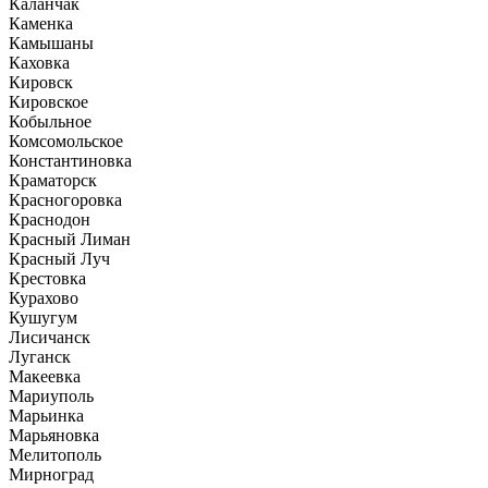
Каланчак
Каменка
Камышаны
Каховка
Кировск
Кировское
Кобыльное
Комсомольское
Константиновка
Краматорск
Красногоровка
Краснодон
Красный Лиман
Красный Луч
Крестовка
Курахово
Кушугум
Лисичанск
Луганск
Макеевка
Мариуполь
Марьинка
Марьяновка
Мелитополь
Мирноград