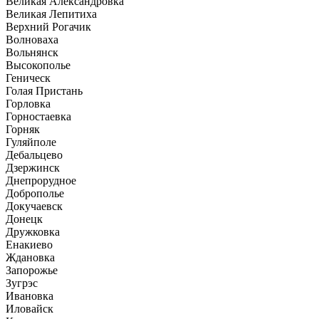
Великая Александровка
Великая Лепитиха
Верхний Рогачик
Волноваха
Вольнянск
Высокополье
Геническ
Голая Пристань
Горловка
Горностаевка
Горняк
Гуляйполе
Дебальцево
Дзержинск
Днепрорудное
Доброполье
Докучаевск
Донецк
Дружковка
Енакиево
Ждановка
Запорожье
Зугрэс
Ивановка
Иловайск